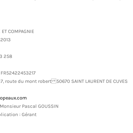
UX ET COMPAGNIE
 2013
53 258
: FR52422453217
: 37, route du mont robert 50670 SAINT LAURENT DE CUVES
copeaux.com
 : Monsieur Pascal GOUSSIN
lication : Gérant