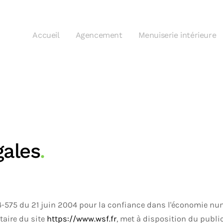
Accueil
Agencement
Menuiserie intérieure
gales
.
-575 du 21 juin 2004 pour la confiance dans l'économie num
taire du site
https://www.wsf.fr
, met à disposition du publ