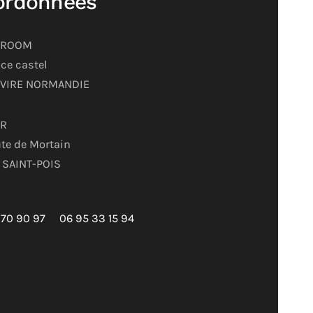
ordonnées
ROOM
ce castel
 VIRE NORMANDIE
ER
te de Mortain
 SAINT-POIS
 70 90 97
06 95 33 15 94