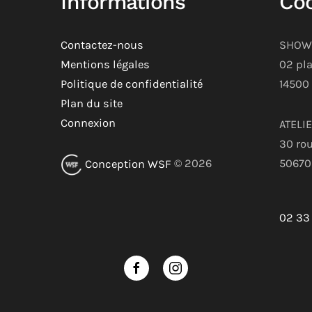
Informations
Co
Contactez-nous
SHOW
Mentions légales
02 pla
Politique de confidentialité
14500
Plan du site
Connexion
ATELI
30 rou
50670
Conception WSF
©
2026
02 33