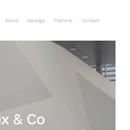
Stand
Bardage
Platrerie
Contact
ux & Co
.