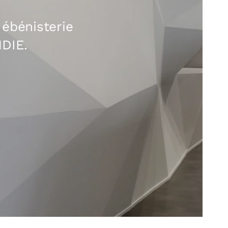
 ébénisterie
NDIE.