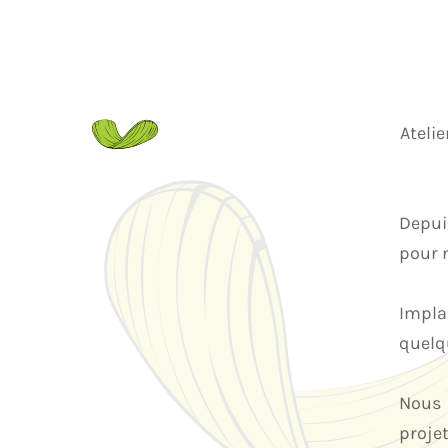
Ateli
Depui
pour n
Impla
quelqu
Nous 
proje