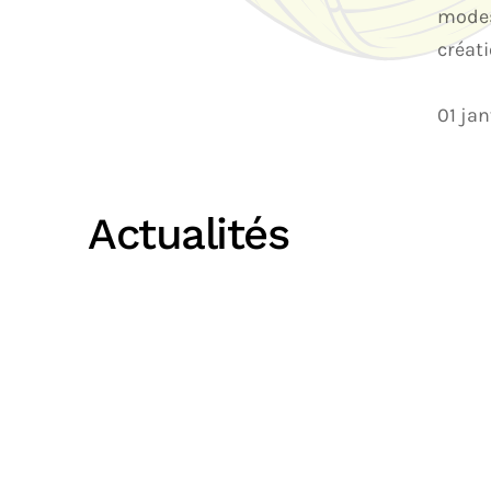
modes
créati
01 ja
Actualités